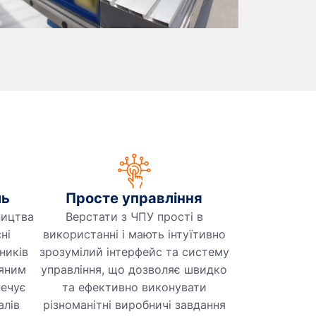
ль
Просте управління
ництва
Верстати з ЧПУ прості в
ні
використанні і мають інтуїтивно
ників
зрозумілий інтерфейс та систему
ряним
управління, що дозволяє швидко
печує
та ефективно виконувати
алів
різноманітні виробничі завдання