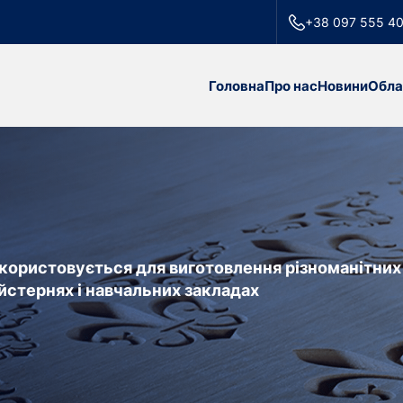
+38 097 555 4
Головна
Про нас
Новини
Обла
икористовується для виготовлення різноманітних
йстернях і навчальних закладах