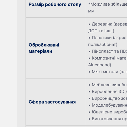
Розмір робочого столу
*Можливе збільшен
мм
Деревина (дерев
ДСП та інші)
Пластики (акрил,
полікарбонат)
Оброблювані
матеріали
Пінопласт та ПВ
Композитні мате
Alucobond)
М’які метали (ал
Меблеве виробн
Вироблення 3D 
Виробництво зо
Сфера застосування
Моделебудуван
Ювелірне вироб
Виготовлення п