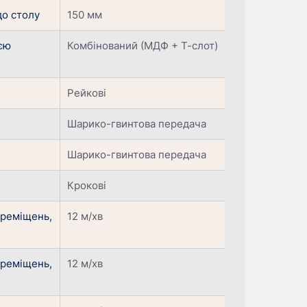
до столу
150 мм
ією
Комбінований (МДФ + Т-слот)
Рейкові
Шарико-гвинтова передача
Шарико-гвинтова передача
Крокові
ереміщень,
12 м/хв
ереміщень,
12 м/хв