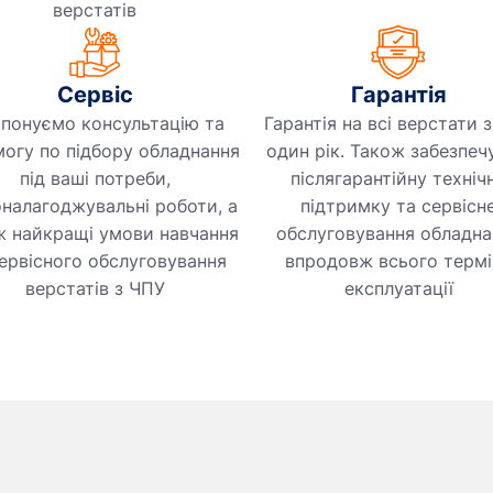
верстатів
Сервіс
Гарантія
понуємо консультацію та
Гарантія на всі верстати 
огу по підбору обладнання
один рік. Також забезпе
під ваші потреби,
післягарантійну техніч
налагоджувальні роботи, а
підтримку та сервісн
ж найкращі умови навчання
обслуговування обладна
сервісного обслуговування
впродовж всього термі
верстатів з ЧПУ
експлуатації