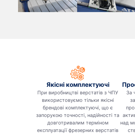
Якісні комплектуючі
Про
При виробництві верстатів з ЧПУ
За 
використовуємо тільки якісні
з
брендові комплектуючі, що є
про
запорукою точності, надійності та
акти
довготривалим терміном
над м
експлуатації фрезерних верстатів
ст