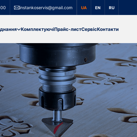
000
instankoservis@gmail.com
UA
EN
RU
днання
Комплектуючі
Прайс-лист
Сервіс
Контакти