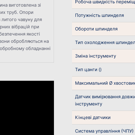
Робоча швидкість перемі
ина виготовлена зі
их труб. Опори
Потужність шпинделя
з литого чавуну для
рних вібрацій при
Обороти шпинделя
абезпечення якості
 вони обробляються на
Тип охолодження шпинде
обробному обладнанні
Зміна інструменту
Тип цанги ()
Максимальний Ø хвостови
Датчик вимірювання довж
інструменту
Кінцеві датчики
Система управління (ЧПУ)