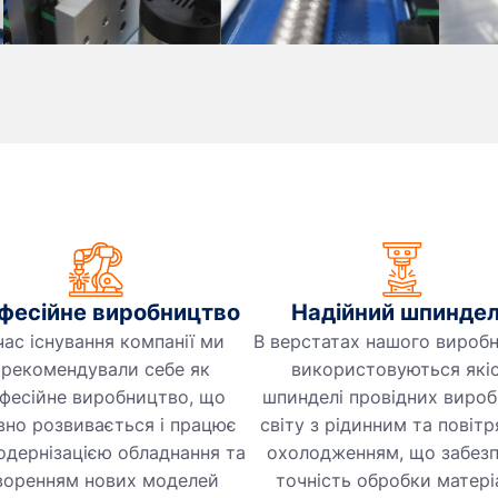
фесійне виробництво
Надійний шпинде
час існування компанії ми
В верстатах нашого вироб
арекомендували себе як
використовуються якіс
фесійне виробництво, що
шпинделі провідних вироб
вно розвивається і працює
світу з рідинним та повіт
одернізацією обладнання та
охолодженням, що забез
воренням нових моделей
точність обробки матері