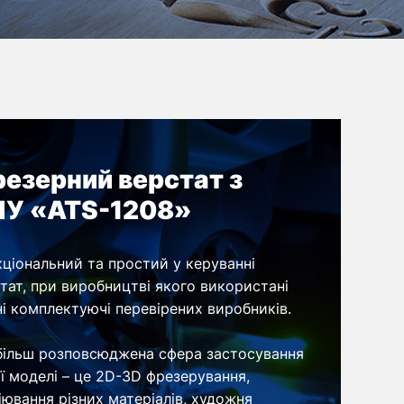
езерний верстат з
У «ATS-1208»
ціональний та простий у керуванні
тат, при виробництві якого використані
ні комплектуючі перевірених виробників.
ільш розповсюджена сфера застосування
ї моделі – це 2D-3D фрезерування,
іювання різних матеріалів, художня