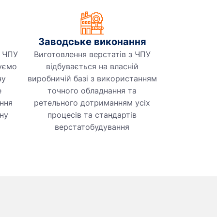
Заводське виконання
з ЧПУ
Виготовлення верстатів з ЧПУ
чуємо
відбувається на власній
ну
виробничій базі з використанням
е
точного обладнання та
ння
ретельного дотриманням усіх
ну
процесів та стандартів
верстатобудування