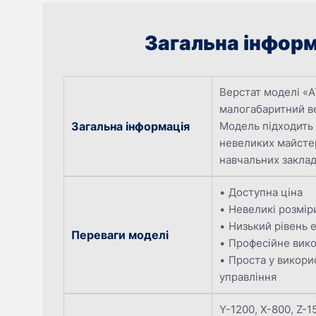
Загальна інформ
Верстат моделі «A
малогабаритний в
Загальна інформація
Модель підходить 
невеликих майстер
навчальних заклад
Доступна ціна
Невеликі розмір
Низький рівень
Переваги моделі
Професійне вико
Проста у викори
управління
Y-1200, X-800, Z-1