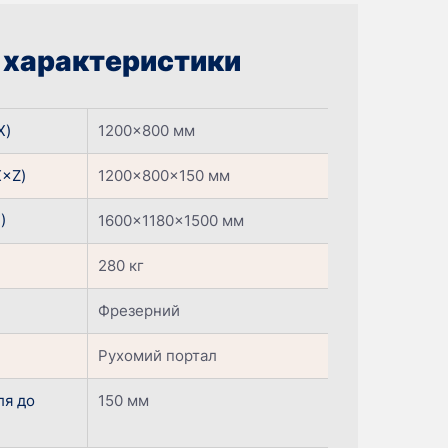
і характеристики
X)
1200×800 мм
X×Z)
1200×800×150 мм
)
1600×1180×1500 мм
280 кг
Фрезерний
Рухомий портал
ля до
150 мм