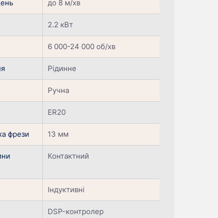
щень
до 8 м/хв
2.2 кВт
6 000-24 000 об/хв
ля
Рідинне
Ручна
ER20
ка фрези
13 мм
ини
Контактний
Індуктивні
DSP-контролер