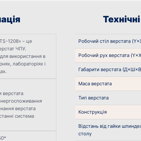
ація
Технічн
TS-1208» – це
Робочий стіл верстата (Y×
ерстат ЧПУ.
Робочий рух верстата (Y×
для використання в
нях, лабораторіях і
Габарити верстата (Д×Ш×В
ах.
Маса верстата
и верстата
Тип верстата
 енергоспоживання
нання верстата
Конструкція
станні система
Відстань від гайки шпинде
столу
50*