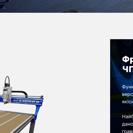
Фр
ЧП
Функ
верс
якіс
Найб
дано
грав