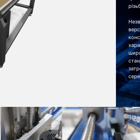
різь
Незв
верс
конс
хара
широ
стан
затр
сере