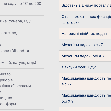
ня ходу по “Z” до 200
Відстань від низу порталу 
Стіл із механічною фіксац
ина, фанера, МДФ,
заготовки
 оргскло,
Напрямні лінійних подач
Х
Механізм подач, вісь Z
ріали (Dibond та
Механізм подач, осі X,Y
юміній, латунь, мідь)
Двигуни осей X,Y,Z
ицтво
Максимальна швидкість п
декорів
вісь Z
внішньої реклами
ня
Максимальна швидкість п
ництво
осі X,Y
рес-форм