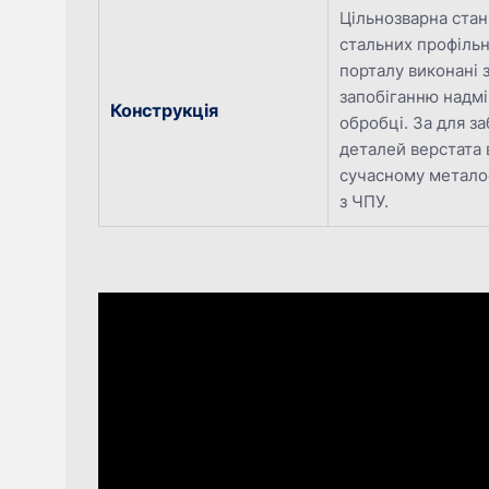
Цільнозварна стан
стальних профільн
порталу виконані 
запобіганню надмі
Конструкція
обробці. За для з
деталей верстата
сучасному метало
з ЧПУ.