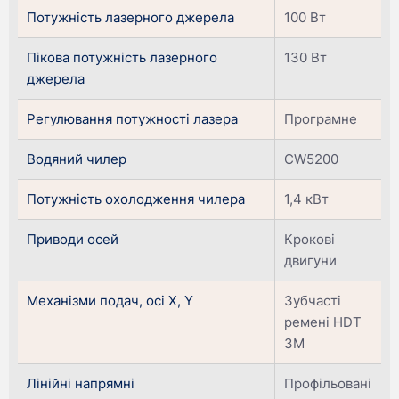
Потужність лазерного джерела
100 Вт
Пікова потужність лазерного
130 Вт
джерела
Регулювання потужності лазера
Програмне
Водяний чилер
CW5200
Потужність охолодження чилера
1,4 кВт
Приводи осей
Крокові
двигуни
Механізми подач, осі X, Y
Зубчасті
ремені HDT
3M
Лінійні напрямні
Профільовані