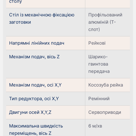
столу
Стіл із механічною фіксацією
Профільований
заготовки
алюміній (Т-
слот)
Напрямні лінійних подач
Рейкові
Механізм подач, вісь Z
Шарико-
гвинтова
передача
Механізм подач, осі X,Y
Косозуба рейка
Тип редуктора, осі X,Y
Ремінний
Двигуни осей X,Y,Z
Cервоприводи
Максимальна швидкість
6 м/хв
переміщень, вісь Z