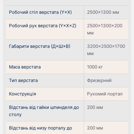
Робочий стіл верстата (Y×X)
2500×1300 мм
Робочий рух верстата (Y×X×Z)
2500×1300×200
мм
Габарити верстата (Д×Ш×В)
3200×2500×1700
мм
Маса верстата
1000 кг
Тип верстата
Фрезерний
Конструкція
Рухомий портал
Відстань від гайки шпинделя до
200 мм
столу
Відстань від низу порталу до
200 мм