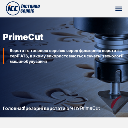
PrimeCut
Верстат є топовою версією серед фрезерних верстатів
серії ATS, в якому використовуються сучасні технології
машинобудування
PrimeCut
Головна
Фрезерні верстати з ЧПУ