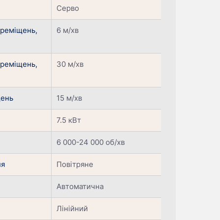
Cерво
ереміщень,
6 м/хв
ереміщень,
30 м/хв
щень
15 м/хв
7.5 кВт
6 000-24 000 об/хв
ля
Повітряне
Автоматична
Лінійний