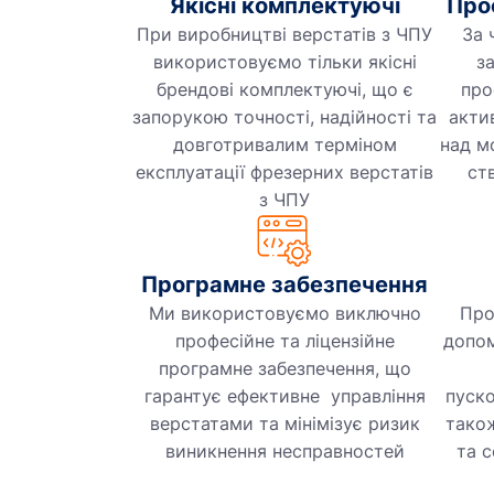
Якісні комплектуючі
Про
При виробництві верстатів з ЧПУ
За 
використовуємо тільки якісні
з
брендові комплектуючі, що є
про
запорукою точності, надійності та
акти
довготривалим терміном
над м
експлуатації фрезерних верстатів
ст
з ЧПУ
Програмне забезпечення
Ми використовуємо виключно
Про
професійне та ліцензійне
допом
програмне забезпечення, що
гарантує ефективне управління
пуско
верстатами та мінімізує ризик
тако
виникнення несправностей
та 