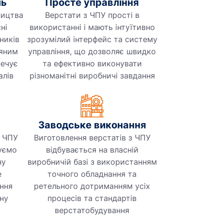
ль
Просте управління
ництва
Верстати з ЧПУ прості в
ні
використанні і мають інтуїтивно
ників
зрозумілий інтерфейс та систему
ряним
управління, що дозволяє швидко
печує
та ефективно виконувати
алів
різноманітні виробничі завдання
Заводське виконання
з ЧПУ
Виготовлення верстатів з ЧПУ
чуємо
відбувається на власній
ну
виробничій базі з використанням
е
точного обладнання та
ння
ретельного дотриманням усіх
ну
процесів та стандартів
верстатобудування