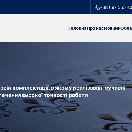
+38 097 555 4
Головна
Про нас
Новини
Обла
вій комплектації, в якому реалізовані сучасні
печення високої точності роботи