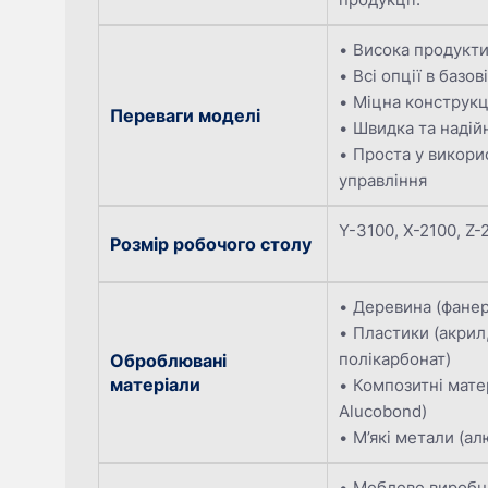
Висока продукти
Всі опції в базов
Міцна конструкц
Переваги моделі
Швидка та надій
Проста у викори
управління
Y-3100, X-2100, Z-
Розмір робочого столу
Деревина (фанер
Пластики (акрил,
полікарбонат)
Оброблювані
матеріали
Композитні мате
Alucobond)
М’які метали (ал
Меблеве виробн