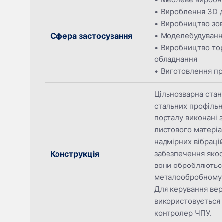
Вироблення 3D 
Виробництво зо
Сфера застосування
Моделебудуван
Виробництво то
обладнання
Виготовлення п
Цільнозварна стан
стальних профільн
порталу виконані 
листового матеріа
надмірних вібраці
Конструкція
забезпечення якос
вони обробляютьс
металообробному 
Для керування ве
використовується
контролер ЧПУ.