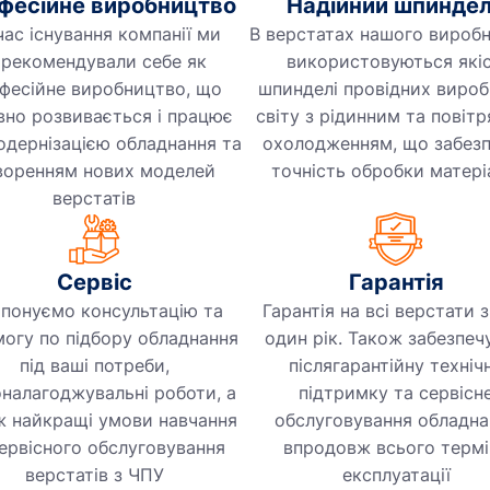
фесійне виробництво
Надійний шпинде
час існування компанії ми
В верстатах нашого вироб
арекомендували себе як
використовуються якіс
фесійне виробництво, що
шпинделі провідних вироб
вно розвивається і працює
світу з рідинним та повіт
одернізацією обладнання та
охолодженням, що забез
воренням нових моделей
точність обробки матері
верстатів
Сервіс
Гарантія
понуємо консультацію та
Гарантія на всі верстати 
огу по підбору обладнання
один рік. Також забезпе
під ваші потреби,
післягарантійну техніч
налагоджувальні роботи, а
підтримку та сервісн
ж найкращі умови навчання
обслуговування обладна
сервісного обслуговування
впродовж всього термі
верстатів з ЧПУ
експлуатації