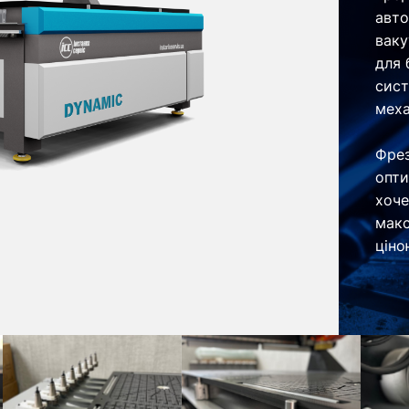
авто
ваку
для 
сист
меха
Фрез
опти
хоче
макс
ціно