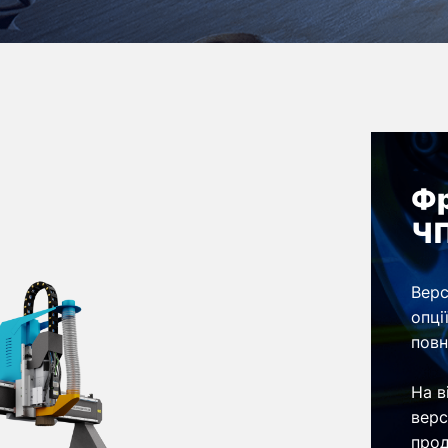
Фр
ЧП
Верс
опці
повн
На в
верс
прод