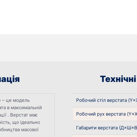
ація
Технічн
» – це модель
Робочий стіл верстата (Y×
та в максимальній
Робочий рух верстата (Y×
ції . Верстат має
ість, що ідеально
Габарити верстата (Д×Ш×В
обництва масової