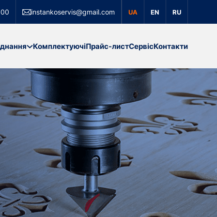
000
instankoservis@gmail.com
UA
EN
RU
днання
Комплектуючі
Прайс-лист
Сервіс
Контакти