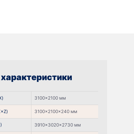
і характеристики
X)
3100×2100 мм
X×Z)
3100×2100×240 мм
)
3910×3020×2730 мм