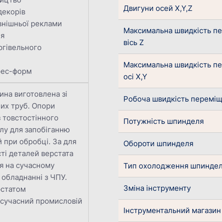
Двигуни осей X,Y,Z
декорів
внішньої реклами
Максимальна швидкість п
ня
вісь Z
ргівельного
Максимальна швидкість п
рес-форм
осі X,Y
ина виготовлена зі
Робоча швидкість перемі
их труб. Опори
з товстостінного
Потужність шпинделя
лу для запобіганню
й при обробці. За для
Обороти шпинделя
ті деталей верстата
я на сучасному
Тип охолодження шпинде
обладнанні з ЧПУ.
Зміна інструменту
рстатом
 сучасний промисловій
Інструментальний магазин