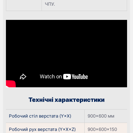
ЧПУ.
Технічні характеристики
Робочий стіл верстата (Y×X)
900×600 мм
Робочий рух верстата (Y×X×Z)
900×600×150