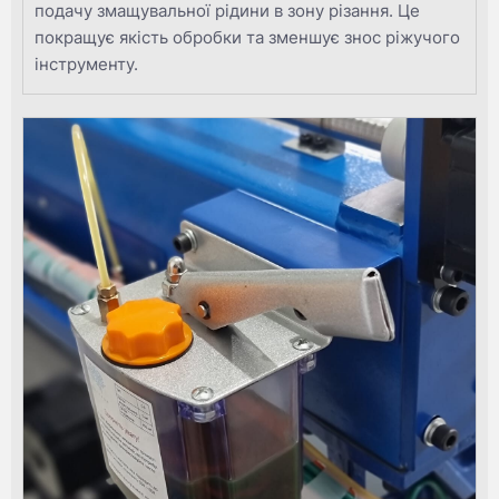
подачу змащувальної рідини в зону різання. Це
покращує якість обробки та зменшує знос ріжучого
інструменту.