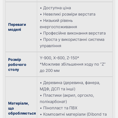
Доступна ціна
Невеликі розміри верстата
Низький рівень
Переваги
енергоспоживання
моделі
Професійне виконання верстата
Проста у використанні система
управління
Y-900, X-600, Z-150*
Розмір
*Можливе збільшення ходу по “Z”
робочого
столу
до 200 мм
Деревина (деревина, фанера,
МДФ, ДСП та інші)
Пластики (акрил, оргскло,
полікарбонат)
Матеріали,
Пінопласт та ПВХ
що
обробляються
Композитні матеріали (Dibond та