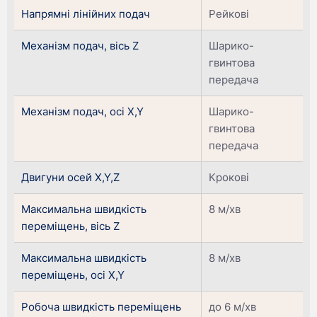
Напрямні лінійних подач
Рейкові
Механізм подач, вісь Z
Шарико-
гвинтова
передача
Механізм подач, осі X,Y
Шарико-
гвинтова
передача
Двигуни осей X,Y,Z
Крокові
Максимальна швидкість
8 м/хв
переміщень, вісь Z
Максимальна швидкість
8 м/хв
переміщень, осі X,Y
Робоча швидкість переміщень
до 6 м/хв