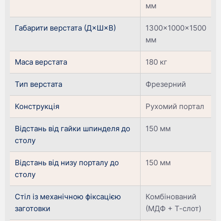
мм
Габарити верстата (Д×Ш×В)
1300×1000×1500
мм
Маса верстата
180 кг
Тип верстата
Фрезерний
Конструкція
Рухомий портал
Відстань від гайки шпинделя до
150 мм
столу
Відстань від низу порталу до
150 мм
столу
Стіл із механічною фіксацією
Комбінований
заготовки
(МДФ + Т-слот)