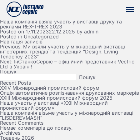
Наша компанія взяла участь у виставці друку та
реклами REX-T-REX 2023
Posted on
17.11.2023
22.12.2025
by
admin
Posted in
Uncategorized
Навігація записів
Previous:
Ми взяли участь у міжнародній виставці
інтер’єрних трендів та тенденцій “Design. Living
Tendency 2023”
Next:
ІнСтанкоСервіс – офіційний представник Vectric
Ltd в Україні!
Пошук
Пошук
Recent Posts
XXIV Міжнародний промисловий форум
Опція автоматичне розпізнавання друкованих маркерів
ХХІІІ Міжнародний промисловий форум 2025
Наша участь у виставці «ХХІІ Міжнародний
промисловий форум»
Наша компанія візьме участь у міжнародній виставці
“LISDEREVMASH”
Recent Comments
Немає коментарів до показу.
Archives
Травень 2026